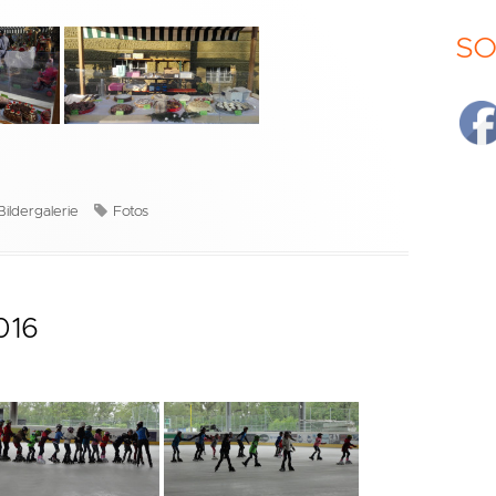
SO
Kategorien
Schlagwörter
Bildergalerie
Fotos
2016