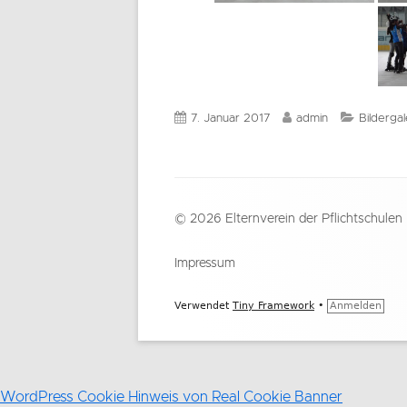
Veröffentlicht
Autor
Kategori
7. Januar 2017
admin
Bildergal
am
Footer
© 2026 Elternverein der Pflichtschulen
Inhalt
Impressum
Verwendet
Tiny Framework
•
Anmelden
WordPress Cookie Hinweis von Real Cookie Banner