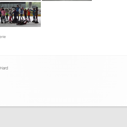
en
erie
 Hard