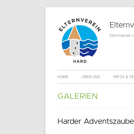
Springe
zum
Eltern
Inhalt
Elternverein 
Primäres
HOME
ÜBER UNS
INFOS & S
Menü
MITGLIEDS
GALERIEN
DOWNLOA
Harder Adventszaube