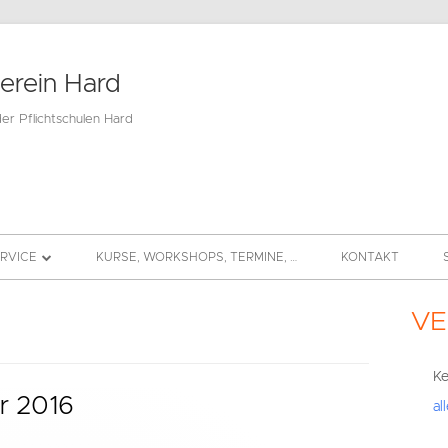
verein Hard
der Pflichtschulen Hard
ERVICE
KURSE, WORKSHOPS, TERMINE, …
KONTAKT
BEITRAG
VE
Hau
DS
Sei
Ke
r 2016
al