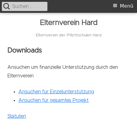
Suche
Primäres
Menü
nach:
Menü
Springe
Elternverein Hard
zum
Inhalt
Elternverein der Pflichtschulen Hard
Downloads
Ansuchen um finanzielle Unterstützung durch den
Elternverein
Ansuchen für Einzelunterstützung
Ansuchen für gesamtes Projekt
Statuten