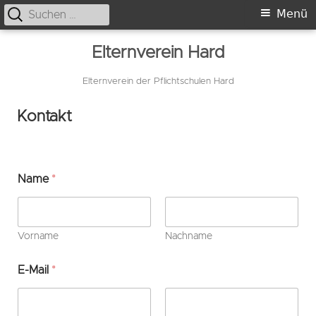
Suche
Primäres
Menü
nach:
Menü
Springe
Elternverein Hard
zum
Inhalt
Elternverein der Pflichtschulen Hard
Kontakt
Name
*
Vorname
Nachname
E-Mail
*