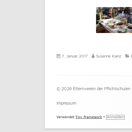
Veröffentlicht
Autor
7. Januar 2017
Susanne Kainz
am
Footer
© 2026 Elternverein der Pflichtschulen
Inhalt
Impressum
Verwendet
Tiny Framework
•
Anmelden