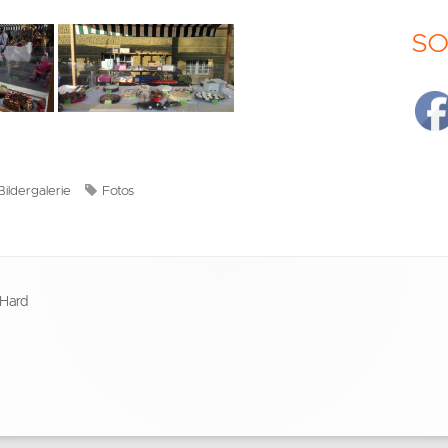
SO
Kategorien
Schlagwörter
Bildergalerie
Fotos
 Hard