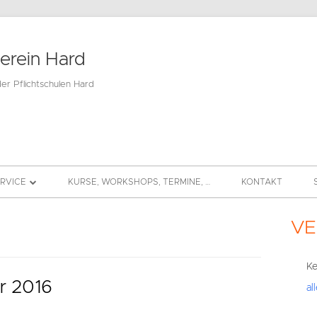
verein Hard
der Pflichtschulen Hard
ERVICE
KURSE, WORKSHOPS, TERMINE, …
KONTAKT
BEITRAG
VE
Hau
DS
Sei
Ke
r 2016
al