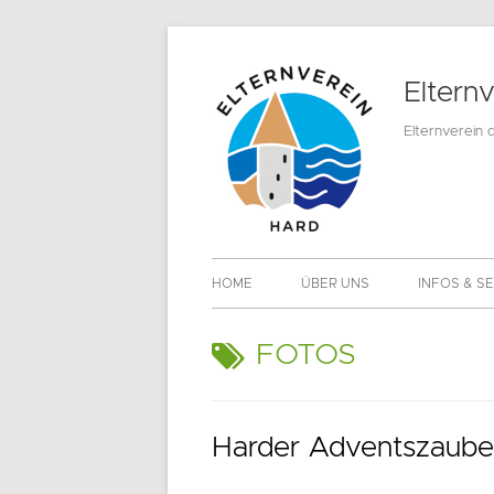
Springe
zum
Eltern
Inhalt
Elternverein 
Primäres
HOME
ÜBER UNS
INFOS & S
Menü
MITGLIEDS
SCHLAGWORT:
FOTOS
DOWNLOA
Harder Adventszaube