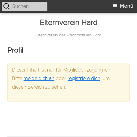
Suche
Primäres
Menü
nach:
Menü
Springe
Elternverein Hard
zum
Inhalt
Elternverein der Pflichtschulen Hard
Profil
Dieser Inhalt ist nur für Mitglieder zugänglich.
Bitte
melde dich an
oder
registriere dich
, um
diesen Bereich zu sehen.