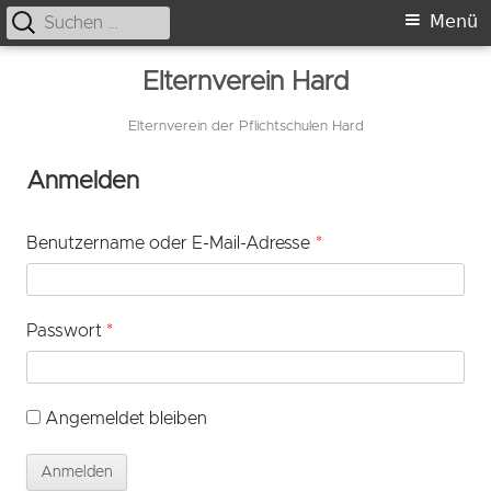
Suche
Primäres
Menü
nach:
Menü
Springe
Elternverein Hard
zum
Inhalt
Elternverein der Pflichtschulen Hard
Anmelden
Benutzername oder E-Mail-Adresse
*
Passwort
*
Angemeldet bleiben