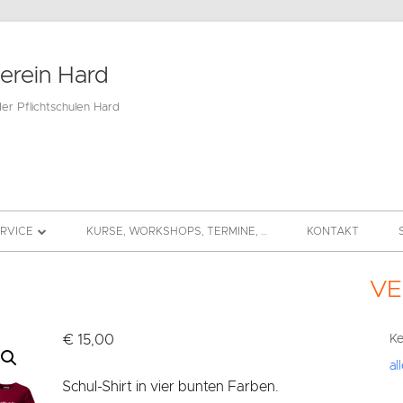
verein Hard
der Pflichtschulen Hard
ERVICE
KURSE, WORKSHOPS, TERMINE, …
KONTAKT
BEITRAG
VE
Hau
DS
Sei
€
15,00
Ke
al
Schul-Shirt in vier bunten Farben.