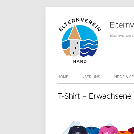
Springe
zum
Eltern
Inhalt
Elternverein 
Primäres
HOME
ÜBER UNS
INFOS & S
Menü
MITGLIEDS
T-Shirt – Erwachsene
DOWNLOA