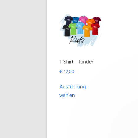
T-Shirt – Kinder
€
12,50
Dieses
Ausführung
Produkt
wählen
weist
mehrere
Varianten
auf.
Die