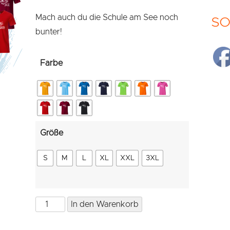
Mach auch du die Schule am See noch
SO
bunter!
Farbe
Größe
S
M
L
XL
XXL
3XL
T-
In den Warenkorb
Shirt