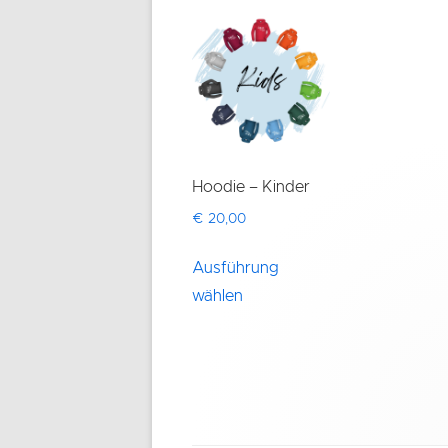
Hoodie – Kinder
€
20,00
Dieses
Ausführung
Produkt
wählen
weist
mehrere
Varianten
auf.
Die
Optionen