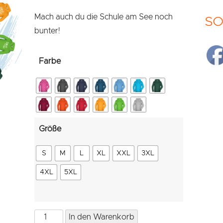
Mach auch du die Schule am See noch
SO
bunter!
Farbe
Größe
S
M
L
XL
XXL
3XL
4XL
5XL
Hoodie
In den Warenkorb