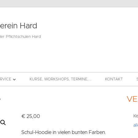
verein Hard
der Pflichtschulen Hard
ERVICE
KURSE, WORKSHOPS, TERMINE, …
KONTAKT
BEITRAG
e
VE
Hau
DS
Sei
€
25,00
Ke
al
Schul-Hoodie in vielen bunten Farben.