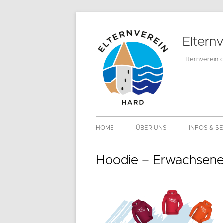
Springe
zum
Eltern
Inhalt
Elternverein 
Primäres
HOME
ÜBER UNS
INFOS & S
Menü
MITGLIEDS
Hoodie – Erwachsen
DOWNLOA