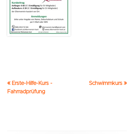
Vorheriger
Nächster
Erste-Hilfe-Kurs -
Schwimmkurs
Beitrags-
Beitrag:
Beitrag
Fahrradprüfung
Navigation