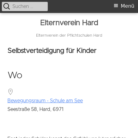
Suche
Primäres
Menü
nach:
Menü
Springe
Elternverein Hard
zum
Inhalt
Elternverein der Pflichtschulen Hard
Selbstverteidigung für Kinder
Wo
Bewegungsraum - Schule am See
Seestraße 58, Hard, 6971