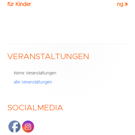
Beitrag:
Beitrag
für Kinder
ng
Navigation
VERANSTALTUNGEN
Haupt-
Seitenleiste
Keine Veranstaltungen
alle Veranstaltungen
SOCIALMEDIA