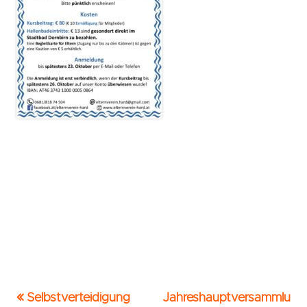
Vorheriger
Nächster
Selbstverteidigung
Jahreshauptversammlu
Beitrags-