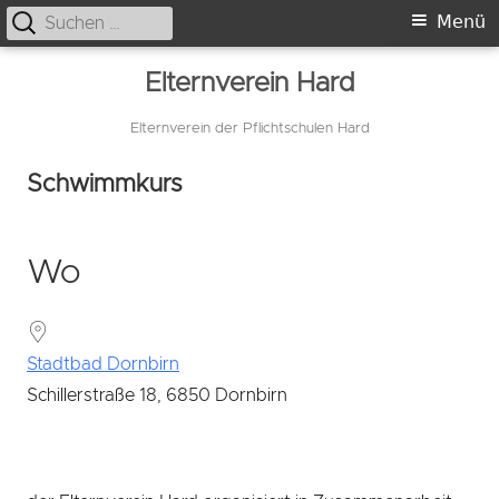
Suche
Primäres
Menü
nach:
Menü
Springe
Elternverein Hard
zum
Inhalt
Elternverein der Pflichtschulen Hard
Schwimmkurs
Wo
Stadtbad Dornbirn
Schillerstraße 18, 6850 Dornbirn