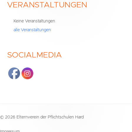
VERANSTALTUNGEN
Haupt-
Seitenleiste
Keine Veranstaltungen
alle Veranstaltungen
SOCIALMEDIA
Footer
© 2026 Elternverein der Pflichtschulen Hard
Inhalt
Impressum