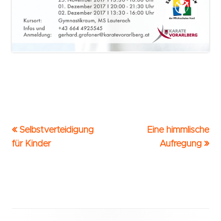
Vorheriger
Nächster
Selbstverteidigung
Eine himmlische
Beitrags-
Beitrag:
Beitrag
für Kinder
Aufregung
Navigation