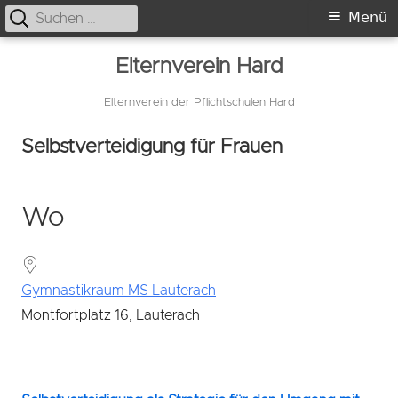
Suche
Primäres
Menü
nach:
Menü
Springe
Elternverein Hard
zum
Inhalt
Elternverein der Pflichtschulen Hard
Selbstverteidigung für Frauen
Wo
Gymnastikraum MS Lauterach
Montfortplatz 16, Lauterach