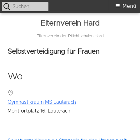
Suche
Primäres
Menü
nach:
Menü
Springe
Elternverein Hard
zum
Inhalt
Elternverein der Pflichtschulen Hard
Selbstverteidigung für Frauen
Wo
Gymnastikraum MS Lauterach
Montfortplatz 16, Lauterach