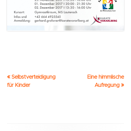
Vorheriger
Nächster
Selbstverteidigung
Eine himmlische
Beitrags-
Beitrag:
Beitrag
für Kinder
Aufregung
Navigation