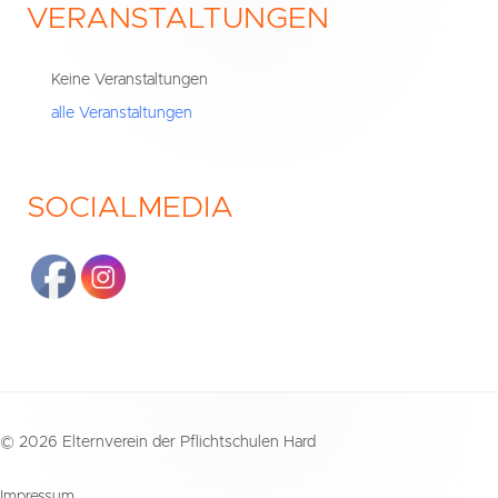
VERANSTALTUNGEN
Haupt-
Seitenleiste
Keine Veranstaltungen
alle Veranstaltungen
SOCIALMEDIA
Footer
© 2026 Elternverein der Pflichtschulen Hard
Inhalt
Impressum