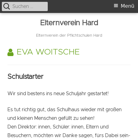
Suche
Primäres
Menü
nach:
Menü
Springe
Elternverein Hard
zum
Inhalt
Elternverein der Pflichtschulen Hard
AUTOR:
EVA WOITSCHE
Schulstarter
Wir sind bestens ins neue Schuljahr gestartet!
Es tut richtig gut, das Schulhaus wieder mit großen
und kleinen Menschen gefüllt zu sehen!
Den Direktor: innen, Schüler: innen, Eltern und
Besuchern, möchten wir Danke sagen, fürs Dabei sein-