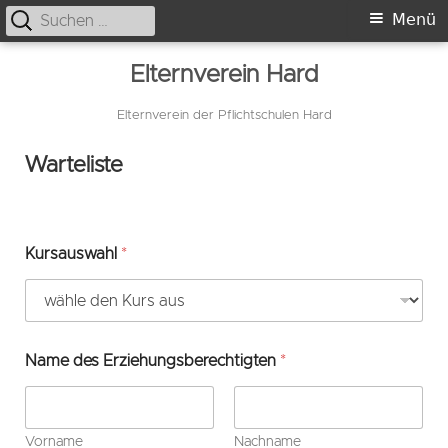
Suche
Primäres
Menü
nach:
Menü
Springe
Elternverein Hard
zum
Inhalt
Elternverein der Pflichtschulen Hard
Warteliste
Kursauswahl
*
Name des Erziehungsberechtigten
*
Vorname
Nachname