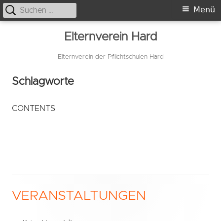
Suche
Primäres
Menü
nach:
Menü
Springe
Elternverein Hard
zum
Inhalt
Elternverein der Pflichtschulen Hard
Schlagworte
CONTENTS
VERANSTALTUNGEN
Haupt-
Seitenleiste