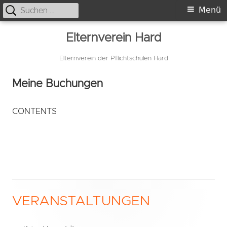
Suche
Primäres
Menü
nach:
Menü
Springe
Elternverein Hard
zum
Inhalt
Elternverein der Pflichtschulen Hard
Meine Buchungen
CONTENTS
VERANSTALTUNGEN
Haupt-
Seitenleiste