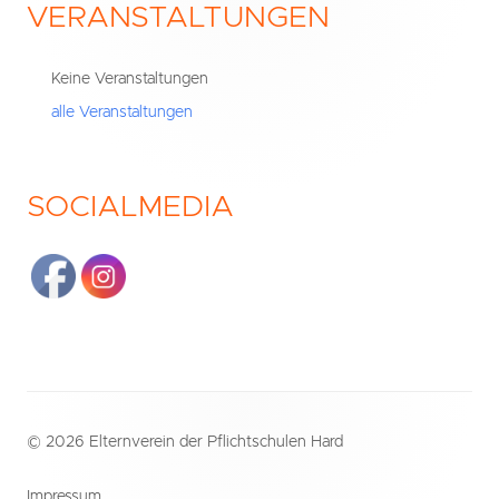
VERANSTALTUNGEN
Haupt-
Seitenleiste
Keine Veranstaltungen
alle Veranstaltungen
SOCIALMEDIA
Footer
© 2026 Elternverein der Pflichtschulen Hard
Inhalt
Impressum