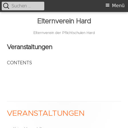
Suche
Primäres
Menü
nach:
Menü
Springe
Elternverein Hard
zum
Inhalt
Elternverein der Pflichtschulen Hard
Veranstaltungen
CONTENTS
VERANSTALTUNGEN
Haupt-
Seitenleiste