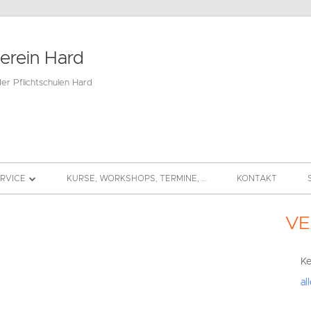
verein Hard
der Pflichtschulen Hard
ERVICE
KURSE, WORKSHOPS, TERMINE, …
KONTAKT
BEITRAG
VE
Hau
DS
Sei
Ke
al