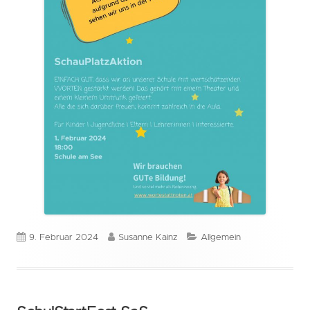
Veröffentlicht
Autor
Kategorien
9. Februar 2024
Susanne Kainz
Allgemein
am