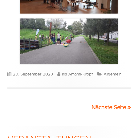
Veröffentlicht
Autor
Kategorien
20. September 2023
Iris Amann-Kropf
Allgemein
am
Nächste Seite
Seitennummerierung
der
Beiträge