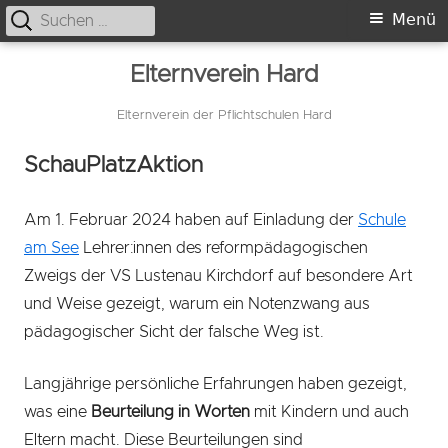
Suche
Primäres
Menü
nach:
Menü
Springe
Elternverein Hard
zum
Inhalt
Elternverein der Pflichtschulen Hard
ÜBER
SchauPlatzAktion
UNS
Am 1. Februar 2024 haben auf Einladung der
Schule
am See
Lehrer:innen des reformpädagogischen
Zweigs der VS Lustenau Kirchdorf auf besondere Art
und Weise gezeigt, warum ein Notenzwang aus
pädagogischer Sicht der falsche Weg ist.
Langjährige persönliche Erfahrungen haben gezeigt,
was eine
Beurteilung in Worten
mit Kindern und auch
Eltern macht. Diese Beurteilungen sind