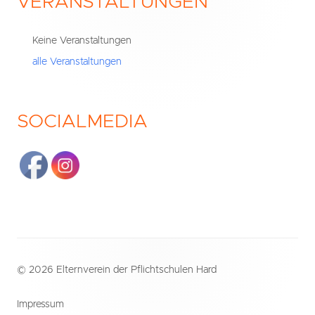
VERANSTALTUNGEN
Haupt-
Seitenleiste
Keine Veranstaltungen
alle Veranstaltungen
SOCIALMEDIA
Footer
© 2026 Elternverein der Pflichtschulen Hard
Inhalt
Impressum