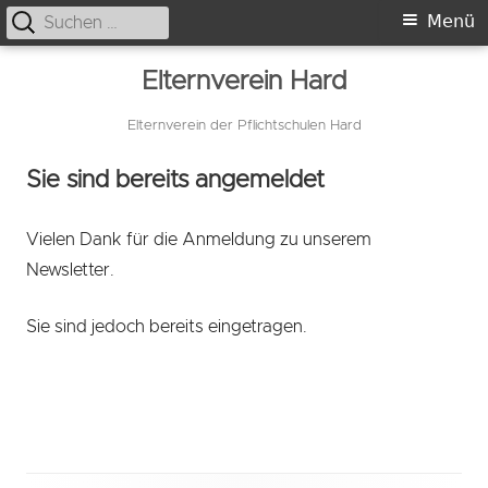
Suche
Primäres
Menü
nach:
Menü
Springe
Elternverein Hard
zum
Inhalt
Elternverein der Pflichtschulen Hard
Sie sind bereits angemeldet
Vielen Dank für die Anmeldung zu unserem
Newsletter.
Sie sind jedoch bereits eingetragen.