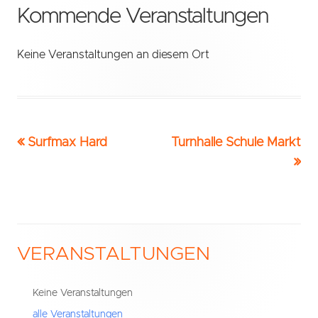
Kommende Veranstaltungen
Keine Veranstaltungen an diesem Ort
Vorheriger
Nächster
Surfmax Hard
Turnhalle Schule Markt
Beitrags-
Beitrag:
Beitrag
Navigation
VERANSTALTUNGEN
Haupt-
Seitenleiste
Keine Veranstaltungen
alle Veranstaltungen