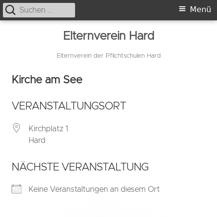
Suche
Primäres
Menü
nach:
Menü
Springe
Elternverein Hard
zum
Inhalt
Elternverein der Pflichtschulen Hard
Kirche am See
VERANSTALTUNGSORT
Kirchplatz 1
Hard
NÄCHSTE VERANSTALTUNG
Keine Veranstaltungen an diesem Ort