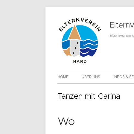
Springe
zum
Eltern
Inhalt
Elternverein 
Primäres
HOME
ÜBER UNS
INFOS & S
Menü
MITGLIEDS
Tanzen mit Carina
DOWNLOA
Wo