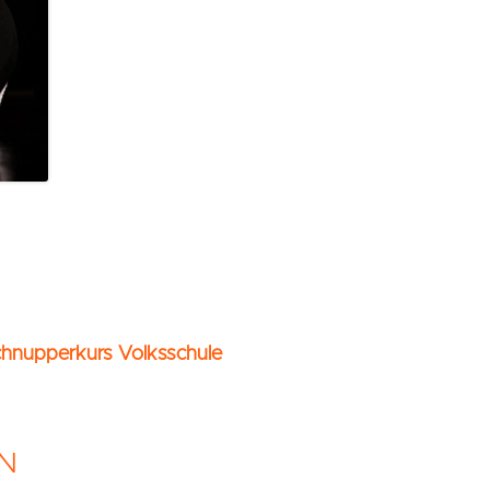
chnupperkurs Volksschule
N