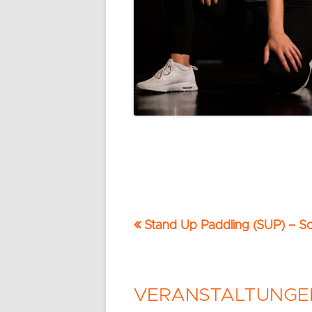
Vorheriger
Stand Up Paddling (SUP) – S
Beitrags-
Beitrag:
Navigation
VERANSTALTUNGE
Haupt-