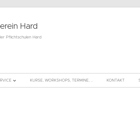
verein Hard
der Pflichtschulen Hard
ERVICE
KURSE, WORKSHOPS, TERMINE, …
KONTAKT
BEITRAG
DS