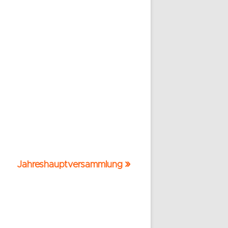
Nächster
Jahreshauptversammlung
Beitrag