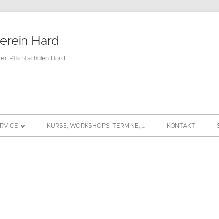
verein Hard
der Pflichtschulen Hard
ERVICE
KURSE, WORKSHOPS, TERMINE, …
KONTAKT
BEITRAG
DS