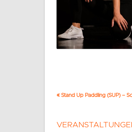
Vorheriger
Stand Up Paddling (SUP) – S
Beitrags-
Beitrag:
Navigation
VERANSTALTUNGE
Haupt-