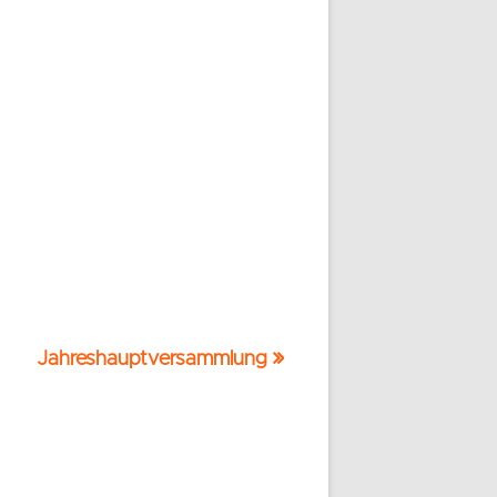
Nächster
Jahreshauptversammlung
Beitrag