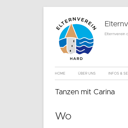
Springe
zum
Eltern
Inhalt
Elternverein 
Primäres
HOME
ÜBER UNS
INFOS & S
Menü
MITGLIEDS
Tanzen mit Carina
DOWNLOA
Wo