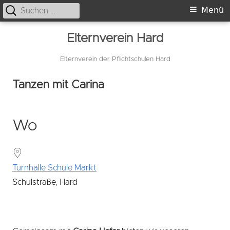
Suche
Primäres
Menü
nach:
Menü
Springe
Elternverein Hard
zum
Inhalt
Elternverein der Pflichtschulen Hard
Tanzen mit Carina
Wo
Turnhalle Schule Markt
Schulstraße, Hard