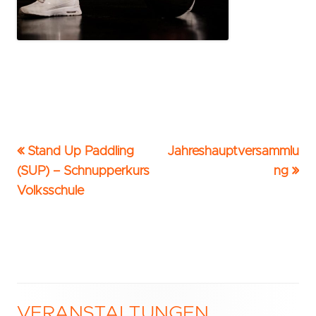
Vorheriger
Nächster
Stand Up Paddling
Jahreshauptversammlu
Beitrags-
Beitrag:
Beitrag
(SUP) – Schnupperkurs
ng
Navigation
Volksschule
VERANSTALTUNGEN
Haupt-