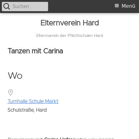
Suche
Primäres
Menü
nach:
Menü
Springe
Elternverein Hard
zum
Inhalt
Elternverein der Pflichtschulen Hard
Tanzen mit Carina
Wo
Turnhalle Schule Markt
Schulstraße, Hard