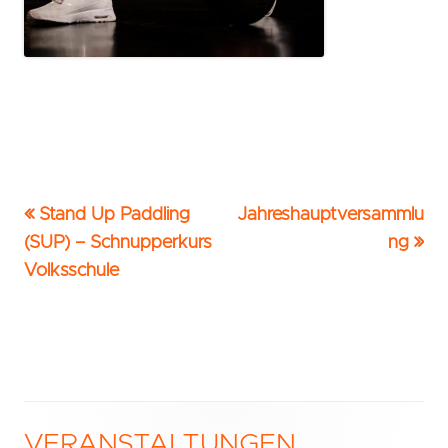
Vorheriger
Nächster
Stand Up Paddling
Jahreshauptversammlu
Beitrags-
Beitrag:
Beitrag
(SUP) – Schnupperkurs
ng
Navigation
Volksschule
VERANSTALTUNGEN
Haupt-