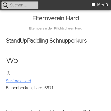
Suche
Primäres
Menü
nach:
Menü
Springe
Elternverein Hard
zum
Inhalt
Elternverein der Pflichtschulen Hard
StandUpPaddling Schnupperkurs
Wo
Surfmax Hard
Binnenbecken, Hard, 6971