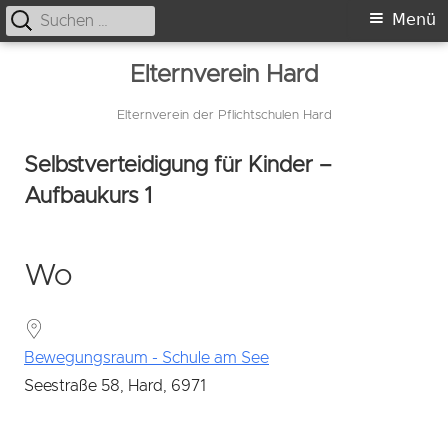
Suche
Primäres
Menü
nach:
Menü
Springe
Elternverein Hard
zum
Inhalt
Elternverein der Pflichtschulen Hard
Selbstverteidigung für Kinder –
Aufbaukurs 1
Wo
Bewegungsraum - Schule am See
Seestraße 58, Hard, 6971