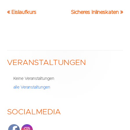
Vorheriger
Nächster
Eislaufkurs
Sicheres Inlineskaten
Beitrags-
Beitrag:
Beitrag
Navigation
VERANSTALTUNGEN
Haupt-
Seitenleiste
Keine Veranstaltungen
alle Veranstaltungen
SOCIALMEDIA