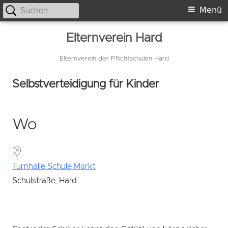
Suche
Primäres
Menü
nach:
Menü
Springe
Elternverein Hard
zum
Inhalt
Elternverein der Pflichtschulen Hard
Selbstverteidigung für Kinder
Wo
Turnhalle Schule Markt
Schulstraße, Hard