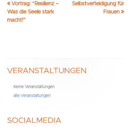
Vorheriger
Nächster
Vortrag: “Resilienz –
Selbstverteidigung für
Beitrags-
Beitrag:
Beitrag
Was die Seele stark
Frauen
Navigation
macht!”
VERANSTALTUNGEN
Haupt-
Seitenleiste
Keine Veranstaltungen
alle Veranstaltungen
SOCIALMEDIA