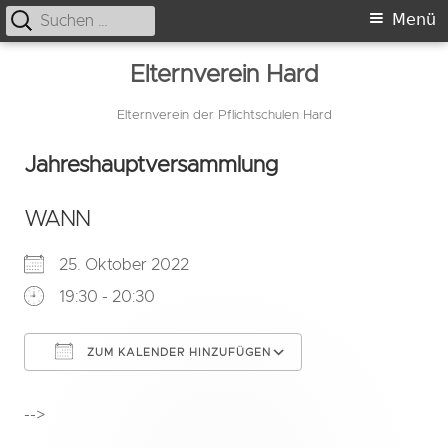
Suche
Primäres
Menü
nach:
Menü
Springe
Elternverein Hard
zum
Inhalt
Elternverein der Pflichtschulen Hard
Jahreshauptversammlung
WANN
25. Oktober 2022
19:30 - 20:30
ZUM KALENDER HINZUFÜGEN
ICS herunterladen
In neuem Fenster öffnen
Google Kalender
-->