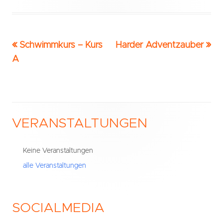
Vorheriger
Nächster
Schwimmkurs – Kurs
Harder Adventzauber
Beitrags-
Beitrag:
Beitrag
A
Navigation
VERANSTALTUNGEN
Haupt-
Seitenleiste
Keine Veranstaltungen
alle Veranstaltungen
SOCIALMEDIA