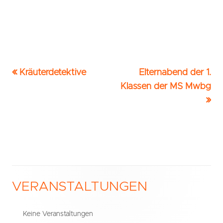
Vorheriger
Nächster
Kräuterdetektive
Elternabend der 1.
Beitrags-
Beitrag:
Beitrag
Klassen der MS Mwbg
Navigation
VERANSTALTUNGEN
Haupt-
Seitenleiste
Keine Veranstaltungen