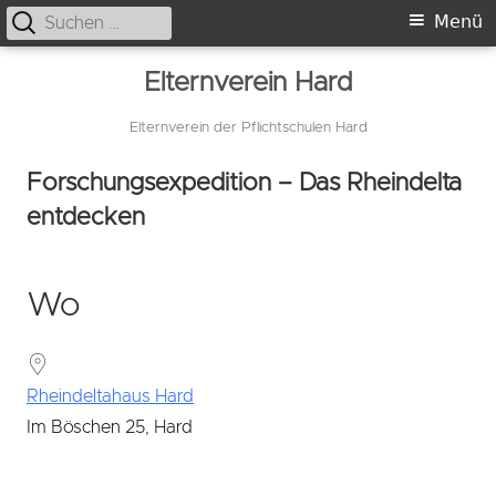
Suche
Primäres
Menü
nach:
Menü
Springe
Elternverein Hard
zum
Inhalt
Elternverein der Pflichtschulen Hard
Forschungsexpedition – Das Rheindelta
entdecken
Wo
Rheindeltahaus Hard
Im Böschen 25, Hard