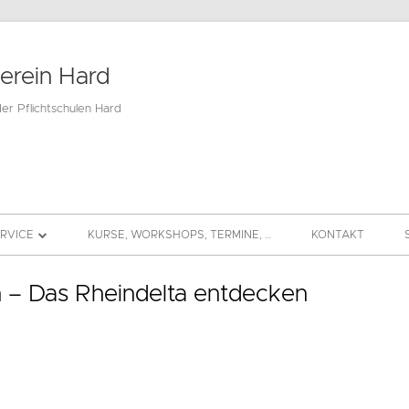
verein Hard
der Pflichtschulen Hard
ERVICE
KURSE, WORKSHOPS, TERMINE, …
KONTAKT
BEITRAG
 – Das Rheindelta entdecken
DS