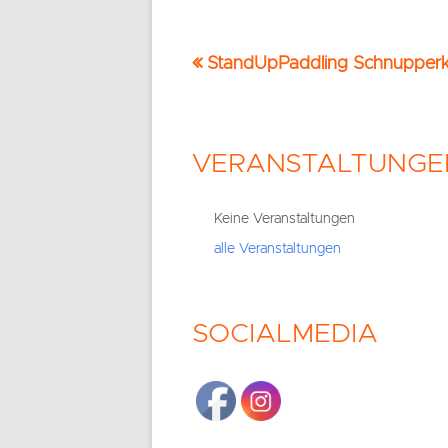
Vorheriger
StandUpPaddling Schnupperk
Beitrags-
Beitrag:
Navigation
VERANSTALTUNGE
Haupt-
Seitenleiste
Keine Veranstaltungen
alle Veranstaltungen
SOCIALMEDIA