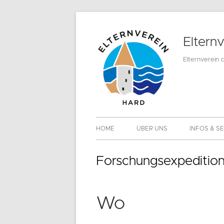
Springe
zum
Eltern
Inhalt
Elternverein 
Primäres
HOME
ÜBER UNS
INFOS & S
Menü
MITGLIEDS
Forschungsexpedition
DOWNLOA
Wo