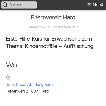
Suche
Primäres
Menü
nach:
Menü
Springe
Elternverein Hard
zum
Inhalt
Elternverein der Pflichtschulen Hard
Erste-Hilfe-Kurs für Erwachsene zum
Thema: Kindernotfälle – Auffrischung
Wo
Rotes Kreuz Abteilung Hard
Falkenweg 21, 6971 Hard