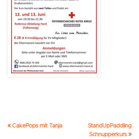
Vorheriger
Nächster
CakePops mit Tanja
StandUpPaddling
Beitrags-
Beitrag:
Beitrag
Schnupperkurs