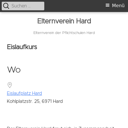
Suche
Primäres
Menü
nach:
Menü
Springe
Elternverein Hard
zum
Inhalt
Elternverein der Pflichtschulen Hard
Eislaufkurs
Wo
Eislaufplatz Hard
Kohlplatzstr. 25, 6971 Hard