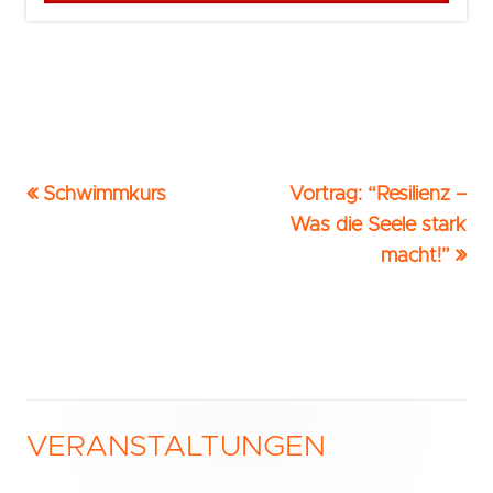
Vorheriger
Nächster
Schwimmkurs
Vortrag: “Resilienz –
Beitrags-
Beitrag:
Beitrag
Was die Seele stark
Navigation
macht!”
VERANSTALTUNGEN
Haupt-