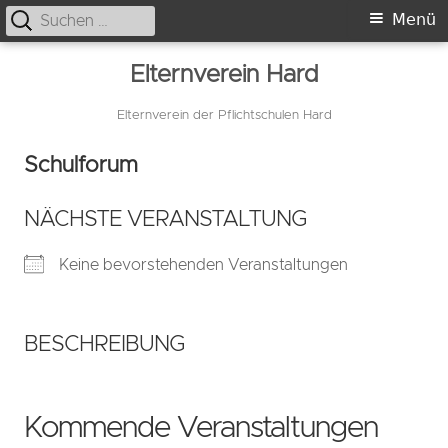
Suche
Primäres
Menü
nach:
Menü
Springe
Elternverein Hard
zum
Inhalt
Elternverein der Pflichtschulen Hard
Schulforum
NÄCHSTE VERANSTALTUNG
Keine bevorstehenden Veranstaltungen
BESCHREIBUNG
Kommende Veranstaltungen