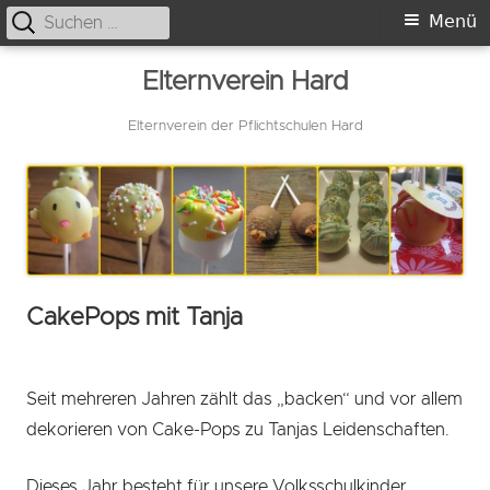
Suche
Primäres
Menü
nach:
Menü
Springe
Elternverein Hard
zum
Inhalt
Elternverein der Pflichtschulen Hard
CakePops mit Tanja
Seit mehreren Jahren zählt das „backen“ und vor allem
dekorieren von Cake-Pops zu Tanjas Leidenschaften.
Dieses Jahr besteht für unsere Volksschulkinder