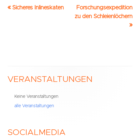
Vorheriger
Nächster
Sicheres Inlineskaten
Forschungsexpedition
Beitrags-
Beitrag:
Beitrag
zu den Schleienlöchern
Navigation
VERANSTALTUNGEN
Haupt-
Seitenleiste
Keine Veranstaltungen
alle Veranstaltungen
SOCIALMEDIA