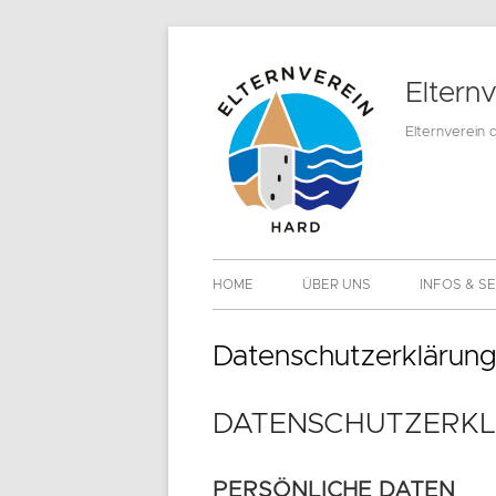
Springe
zum
Eltern
Inhalt
Elternverein 
Primäres
HOME
ÜBER UNS
INFOS & S
Menü
MITGLIEDS
Datenschutzerklärung
DOWNLOA
DATENSCHUTZERK
PERSÖNLICHE DATEN