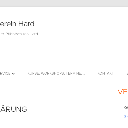
verein Hard
der Pflichtschulen Hard
ERVICE
KURSE, WORKSHOPS, TERMINE, …
KONTAKT
BEITRAG
VE
Hau
DS
Sei
LÄRUNG
Ke
al