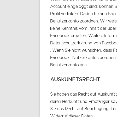
Account eingeloggt sind, können Si
Profil verlinken. Dadurch kann Fa
Benutzerkonto zuordnen. Wir weisen
keine Kenntnis vom Inhalt der übe
Facebook erhalten. Weitere Informa
Datenschutzerklärung von Facebo
In
. Wenn Sie nicht wünschen, dass F
neuem
Facebook- Nutzerkonto zuordnen ka
Fenster
Benutzerkonto aus.
öffnen
AUSKUNFTSRECHT
Sie haben das Recht auf Auskunft 
deren Herkunft und Empfänger sow
Sie das Recht auf Berichtigung, L
Widerruf dieser Daten.