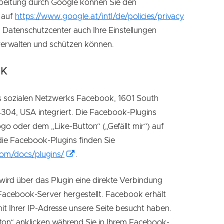
rbeitung durch Google können Sie den
 auf
https://www.google.at/intl/de/policies/privacy
Datenschutzcenter auch Ihre Einstellungen
 verwalten und schützen können.
OK
es sozialen Netzwerks Facebook, 1601 South
4304, USA integriert. Die Facebook-Plugins
 oder dem „Like-Button“ („Gefällt mir“) auf
 die Facebook-Plugins finden Sie
In
com/docs/plugins/
.
neuem
wird über das Plugin eine direkte Verbindung
Fenster
acebook-Server hergestellt. Facebook erhält
öffnen
it Ihrer IP-Adresse unsere Seite besucht haben.
on“ anklicken während Sie in Ihrem Facebook-