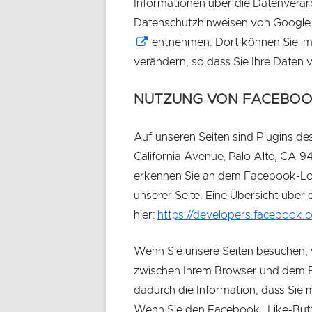
Informationen über die Datenvera
Datenschutzhinweisen von Google
In
entnehmen. Dort können Sie im 
neuem
verändern, so dass Sie Ihre Daten
Fenster
NUTZUNG VON FACEBO
öffnen
Auf unseren Seiten sind Plugins d
California Avenue, Palo Alto, CA 9
erkennen Sie an dem Facebook-Logo
unserer Seite. Eine Übersicht über
hier:
https://developers.facebook.
Wenn Sie unsere Seiten besuchen, 
zwischen Ihrem Browser und dem F
dadurch die Information, dass Sie m
Wenn Sie den Facebook „Like-Butt