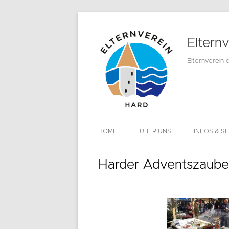
Springe
zum
Eltern
Inhalt
Elternverein 
Primäres
HOME
ÜBER UNS
INFOS & S
Menü
MITGLIEDS
Harder Adventszaube
DOWNLOA