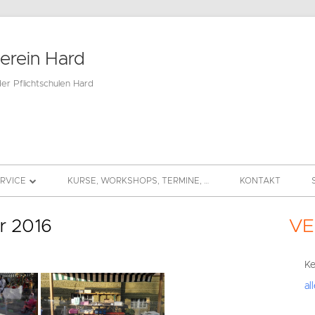
verein Hard
der Pflichtschulen Hard
ERVICE
KURSE, WORKSHOPS, TERMINE, …
KONTAKT
BEITRAG
r 2016
VE
Hau
DS
Sei
Ke
al